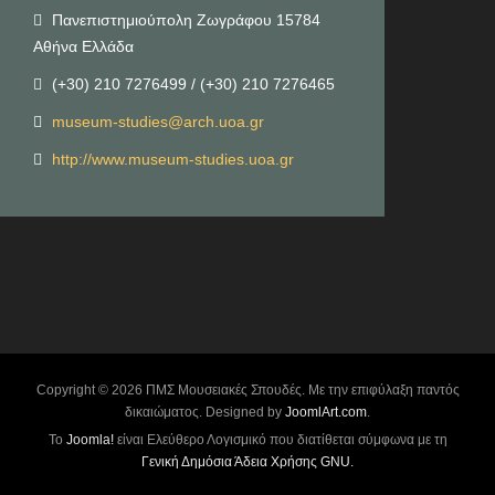
Πανεπιστημιούπολη Ζωγράφου 15784
Αθήνα Ελλάδα
(+30) 210 7276499 / (+30) 210 7276465
museum-studies@arch.uoa.gr
http://www.museum-studies.uoa.gr
Copyright © 2026 ΠΜΣ Μουσειακές Σπουδές. Με την επιφύλαξη παντός
δικαιώματος. Designed by
JoomlArt.com
.
Το
Joomla!
είναι Ελεύθερο Λογισμικό που διατίθεται σύμφωνα με τη
Γενική Δημόσια Άδεια Χρήσης GNU.