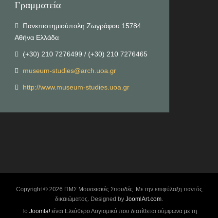
Γραμματεία
Πανεπιστημιούπολη Ζωγράφου 15784
Αθήνα Ελλάδα
(+30) 210 7276499 / (+30) 210 7276465
museum-studies@arch.uoa.gr
http://www.museum-studies.uoa.gr
Copyright © 2026 ΠΜΣ Μουσειακές Σπουδές. Με την επιφύλαξη παντός
δικαιώματος. Designed by
JoomlArt.com
.
Το
Joomla!
είναι Ελεύθερο Λογισμικό που διατίθεται σύμφωνα με τη